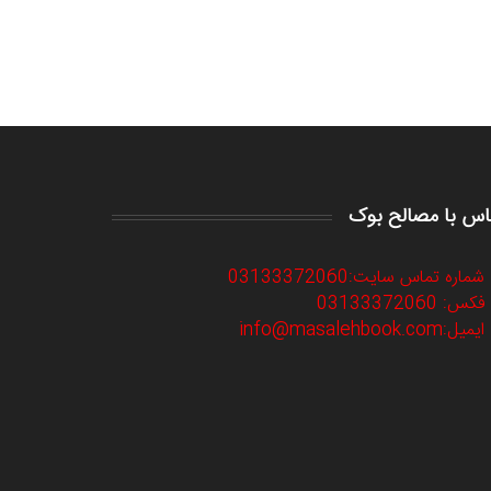
اس با مصالح بوک
شماره تماس سایت:03133372060
فکس: 03133372060
ایمیل:info@masalehbook.com