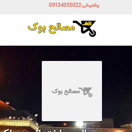
پشتیبانی
09134355322