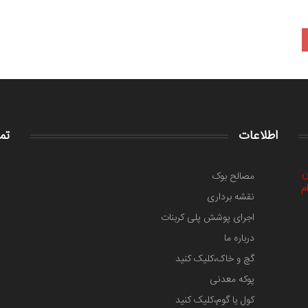
اطلاعات
تم
ن
مصالح بوک
م
نقشه برداری
اجرای پوشش پلی کربنات
درباره ما
گچ و خاک،کلیک کنید
پوکه معدنی
کول یا گوم،کلیک کنید