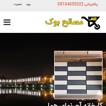
پشتیبانی
09134355322
ورود
عضویت