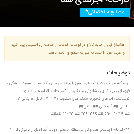
کارخانه آجرنمای هما
مصالح ساختمانی*
هشدار!
قبل از خرید کالا و درخواست خدمات از صحت آن اطمینان پیدا کنید
و خرید خود را حتما به صورت حضوری انجام دهید
توضیحات
تولیدکننده با کیفیت از آجرهای نسوز با بیشترین نوع رنگ اعم از " سفید ، مشکی ،
قهوه ای ، زرد، گلبهی ، شاموتی و انگلیسی " در ابعاد و اندازه های متفاوت
تولیدکننده آجرهای نسوز به سبک های متفاوت ## ال ## تایل## پلاکی ##
هلندی ## آمریکایی ## سنتی##
## 2.5*10*20 ## 5*10*20 ## 20*20 ####
***کارخانه آجرنمای هما واقع در منطقه صنعتی دولت آباد اصفهان با بیش از 15