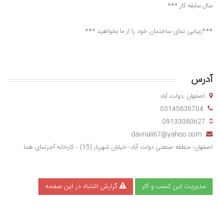
سال سابقه کار ***
***زیبایی نمای ساختمان خود را از ما بخواهید ***
آدرس
اصفهان ,دولت آباد
03145836704
09133080627
davriali67@yahoo.com
اصفهان- منطقه صنعتی دولت آباد- خیابان شهریار (15) - کارخانه آجرنمای هما
مدیریت این کسب و کار
گزارش اشتباه در این صفحه